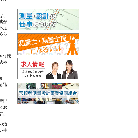
は、
成が
不足
めら
きな転
成や
ま
る迅
管理
てお
す。
の活
い手