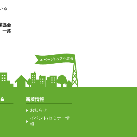
いる
業協会
 一路
新着情報
お知らせ
イベント/セミナー情
報