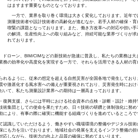
はますます重要なものとなっております。
一方で、業界を取り巻く環境は大きく変化しております。近年で
測量技術者や設計技術者の高齢化が進むなか、若手人材の確保・育
喫緊の課題となっております。また、働き方改革への対応や担い手
の解消、生産性向上への取り組みなど、持続可能な業界づくりが求
れております。
ドローン、BIM/CIMなどの新技術が急速に普及し、私たちの業務は大
業務の効率化や高度化を実現する一方で、それらを活用できる人材の育
。
られるように、従来の想定を超える自然災害が全国各地で発生しており
震や激甚化する風水害への備えが重要視されており、災害発生時におけ
おいて、私たち測量設計業界への期待は一層高まっております。
・復興支援、さらには平時における社会資本の点検・診断・設計・維持
技術集団としての使命を果たすため、日々技術の研鑽と体制強化に努め
動により、有事の際に確実に機能する組織づくりを進めているところで
て認識していただけるよう、働きやすい職場環境の整備やデジタル技術
保にも力を注いでおります。地域社会の発展を支えるインフラ整備の担
対応しながら、技術力の向上と品質の確保に努めてまいります。