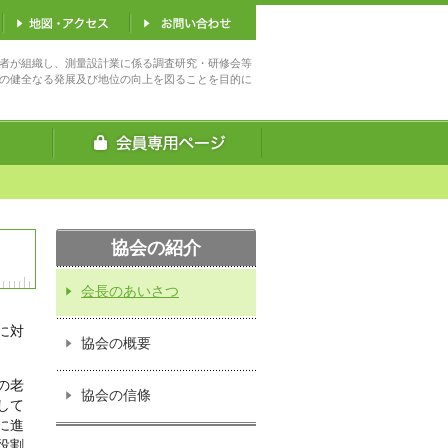
者が組織し、測量設計業に係る調査研究・研修会等
の健全なる発展及び地位の向上を図ることを目的に
協会の紹介
会長のあいさつ
に対
協会の概要
の老
協会の信條
して
に進
役割