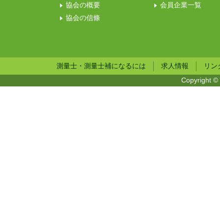
協会の概要
会員企業一覧
協会の信條
測量士・測量士補になるには
求人情報
リン
Copyright